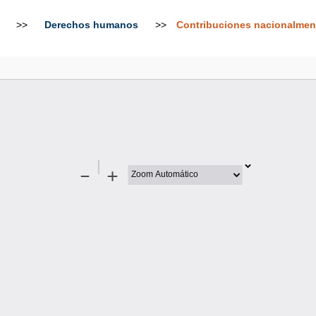
>>
Derechos humanos
>>
Contribuciones nacionalment
Disminuir
Aumentar
zoom
zoom