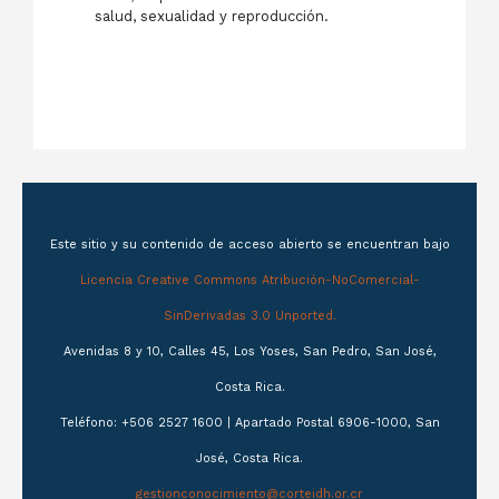
salud, sexualidad y reproducción.
Este sitio y su contenido de acceso abierto se encuentran bajo
Licencia Creative Commons Atribución-NoComercial-
SinDerivadas 3.0 Unported.
Avenidas 8 y 10, Calles 45, Los Yoses, San Pedro, San José,
Costa Rica.
Teléfono: +506 2527 1600 | Apartado Postal 6906-1000, San
José, Costa Rica.
gestionconocimiento@corteidh.or.cr