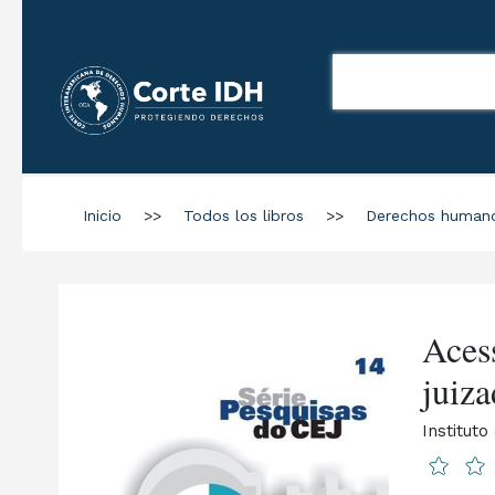
Inicio
>>
Todos los libros
>>
Derechos human
Acess
juiza
Institut