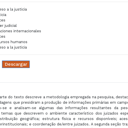
so a la justicia
icia
ces
r judicial
aciones internacionales
ces
ursos humanos
so a la justicia
Descargar
 parte do texto descreve a metodologia empregada na pesquisa, desta
rdagens que presidiram a produção de informações primárias em camp
am-se e analisam-se algumas das informações resultantes da pes
temas que descrevem o ambiente característico dos juizados espe
tribuição geográfica; estrutura física e recursos disponíveis; ace
erinstitucionais; e coordenação de/entre juizados. A segunda seção tr