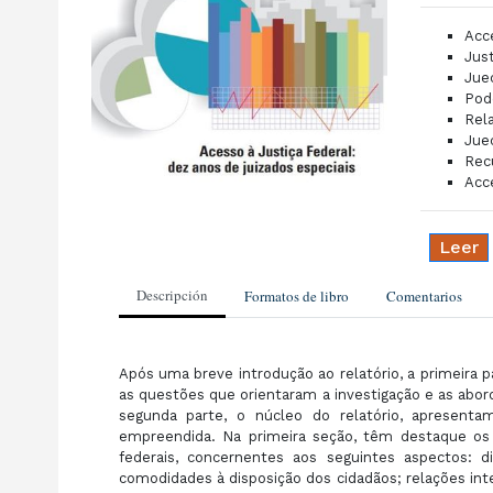
Acce
Just
Jue
Pode
Rel
Jue
Rec
Acce
Leer
Descripción
Formatos de libro
Comentarios
Após uma breve introdução ao relatório, a primeira
as questões que orientaram a investigação e as abo
segunda parte, o núcleo do relatório, apresent
empreendida. Na primeira seção, têm destaque os 
federais, concernentes aos seguintes aspectos: dis
comodidades à disposição dos cidadãos; relações int