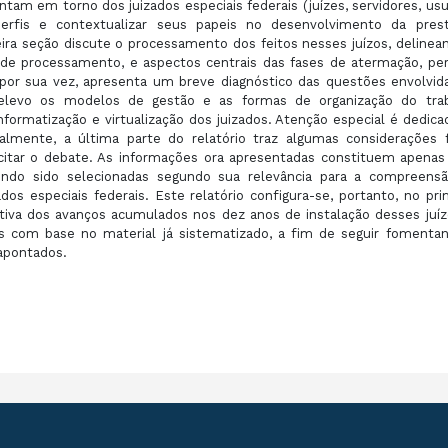
tam em torno dos juizados especiais federais (juízes, servidores, usu
perfis e contextualizar seus papeis no desenvolvimento da pres
ceira seção discute o processamento dos feitos nesses juízos, delinea
e processamento, e aspectos centrais das fases de atermação, perí
, por sua vez, apresenta um breve diagnóstico das questões envolvid
 relevo os modelos de gestão e as formas de organização do tra
ormatização e virtualização dos juizados. Atenção especial é dedica
nalmente, a última parte do relatório traz algumas considerações f
scitar o debate. As informações ora apresentadas constituem apena
endo sido selecionadas segundo sua relevância para a compreens
os especiais federais. Este relatório configura-se, portanto, no pri
tiva dos avanços acumulados nos dez anos de instalação desses juíz
ises com base no material já sistematizado, a fim de seguir fomenta
apontados.