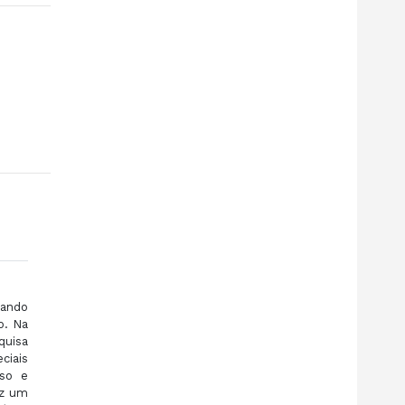
cando
o. Na
quisa
ciais
sso e
az um