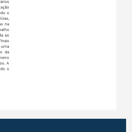
ários
tação
ndo o
cias,
as na
balho
da ao
inais
s uma
ão da
meiro
os. A
ndo o