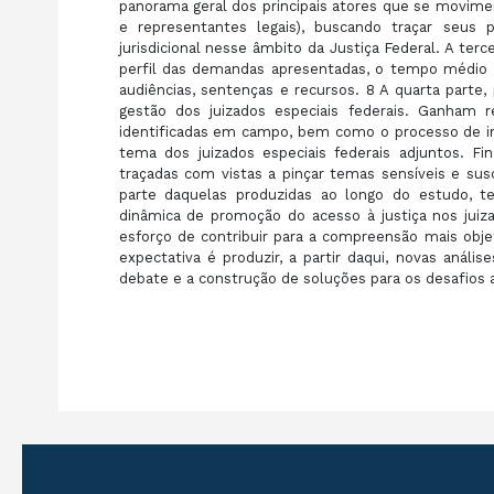
panorama geral dos principais atores que se movimen
e representantes legais), buscando traçar seus 
jurisdicional nesse âmbito da Justiça Federal. A ter
perfil das demandas apresentadas, o tempo médio d
audiências, sentenças e recursos. 8 A quarta parte
gestão dos juizados especiais federais. Ganham
identificadas em campo, bem como o processo de inf
tema dos juizados especiais federais adjuntos. Fi
traçadas com vistas a pinçar temas sensíveis e su
parte daquelas produzidas ao longo do estudo, t
dinâmica de promoção do acesso à justiça nos juizad
esforço de contribuir para a compreensão mais obje
expectativa é produzir, a partir daqui, novas anál
debate e a construção de soluções para os desafios 