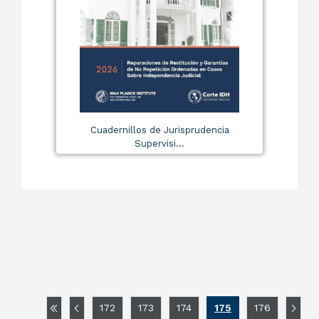
Cuadernillos de Jurisprudencia
Supervisi...
172
173
174
175
176