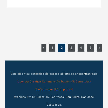
1
2
3
4
5
Este sitio y su contenido de acceso abierto se encuentran bajo
Licencia Creative Commons Atribución-NoComercial-
SinDerivadas 3.0 Unported.
Avenidas 8 y 10, Calles 45, Los Yoses, San Pedro, San José,
Costa Rica.