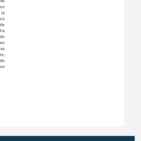
nal
sos
 la
tos
 de
 ha
ndo
 es
mas
te,
 de
 se