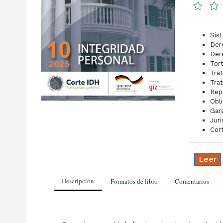
Sis
Der
Der
Tor
Tra
Tra
Rep
Obl
Gar
Jur
Cor
Leer
Descripción
Formatos de libro
Comentarios