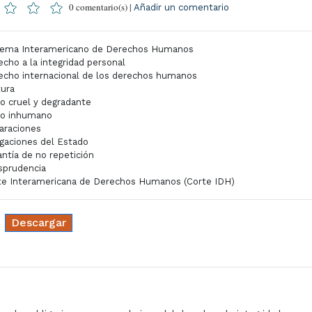
0 comentario(s) |
Añadir un comentario
tema Interamericano de Derechos Humanos
echo a la integridad personal
echo internacional de los derechos humanos
tura
to cruel y degradante
to inhumano
araciones
igaciones del Estado
antía de no repetición
isprudencia
te Interamericana de Derechos Humanos (Corte IDH)
Descargar