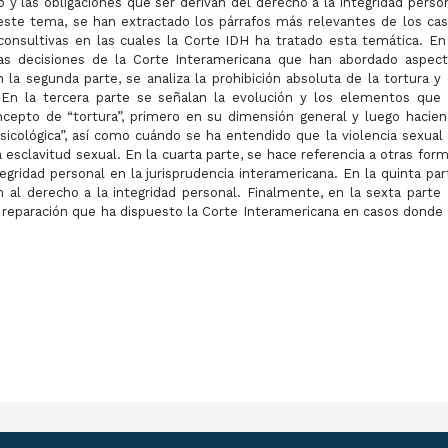
y las obligaciones que ser derivan del derecho a la integridad perso
 este tema, se han extractado los párrafos más relevantes de los ca
consultivas en las cuales la Corte IDH ha tratado esta temática. En
as decisiones de la Corte Interamericana que han abordado aspec
 la segunda parte, se analiza la prohibición absoluta de la tortura y
 En la tercera parte se señalan la evolución y los elementos que
oncepto de “tortura”, primero en su dimensión general y luego hacie
icológica”, así como cuándo se ha entendido que la violencia sexual
a esclavitud sexual. En la cuarta parte, se hace referencia a otras for
gridad personal en la jurisprudencia interamericana. En la quinta par
ón al derecho a la integridad personal. Finalmente, en la sexta parte
 reparación que ha dispuesto la Corte Interamericana en casos donde