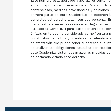
Este número está dedicado a abordar el contenido 
en la jurisprudencia interamericana. Para abordar
contenciosos, medidas provisionales y opiniones 
primera parte de este Cuadernillo se exponen l
generales del derecho a la integridad personal. En
otros tratos crueles, inhumanos o degradantes.
utilizado la Corte IDH para darle contenido al c
énfasis en lo que ha considerado como “tortura ps
constitutiva de tortura y cuándo se ha referido a l
de afectación que puede tener el derecho a la inte
se analizan las obligaciones estatales con relaci
este Cuadernillo sistematizan algunas medidas de
ha declarado violado este derecho.