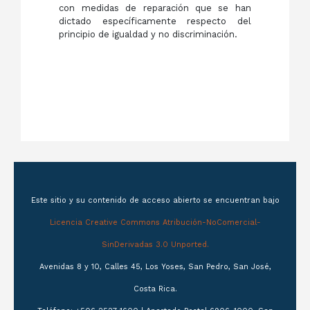
con medidas de reparación que se han
dictado específicamente respecto del
principio de igualdad y no discriminación.
Este sitio y su contenido de acceso abierto se encuentran bajo
Licencia Creative Commons Atribución-NoComercial-
SinDerivadas 3.0 Unported.
Avenidas 8 y 10, Calles 45, Los Yoses, San Pedro, San José,
Costa Rica.