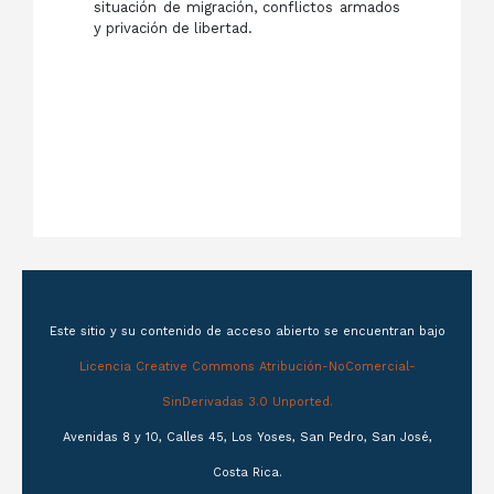
situación de migración, conflictos armados
y privación de libertad.
Este sitio y su contenido de acceso abierto se encuentran bajo
Licencia Creative Commons Atribución-NoComercial-
SinDerivadas 3.0 Unported.
Avenidas 8 y 10, Calles 45, Los Yoses, San Pedro, San José,
Costa Rica.