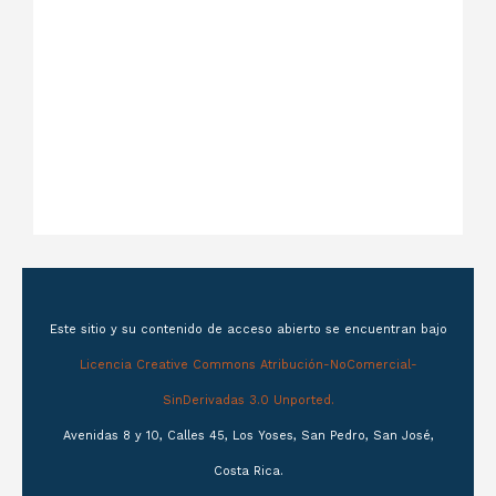
Este sitio y su contenido de acceso abierto se encuentran bajo
Licencia Creative Commons Atribución-NoComercial-
SinDerivadas 3.0 Unported.
Avenidas 8 y 10, Calles 45, Los Yoses, San Pedro, San José,
Costa Rica.