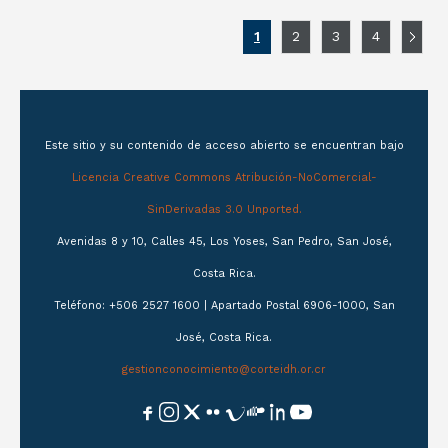
1
2
3
4
Este sitio y su contenido de acceso abierto se encuentran bajo
Licencia Creative Commons Atribución-NoComercial-
SinDerivadas 3.0 Unported.
Avenidas 8 y 10, Calles 45, Los Yoses, San Pedro, San José,
Costa Rica.
Teléfono: +506 2527 1600 | Apartado Postal 6906-1000, San
José, Costa Rica.
gestionconocimiento@corteidh.or.cr