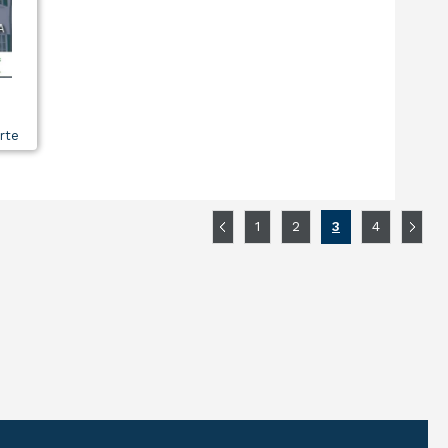
rte
1
2
3
4