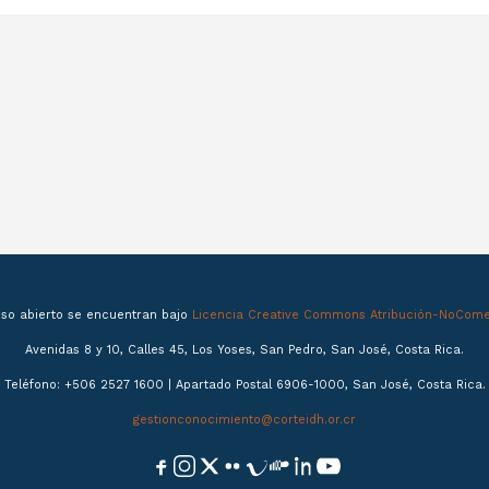
eso abierto se encuentran bajo
Licencia Creative Commons Atribución-NoComer
Avenidas 8 y 10, Calles 45, Los Yoses, San Pedro, San José, Costa Rica.
Teléfono: +506 2527 1600 | Apartado Postal 6906-1000, San José, Costa Rica.
gestionconocimiento@corteidh.or.cr