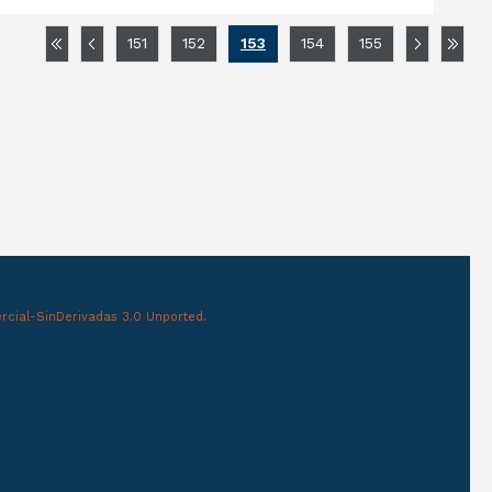
151
152
153
154
155
cial-SinDerivadas 3.0 Unported.