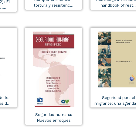
2): El
tortura y resistenc...
handbook of rest..
l...
de los
Seguridad para el
 d...
migrante: una agenda 
Seguridad humana:
Nuevos enfoques