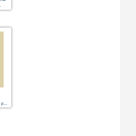
.
p...