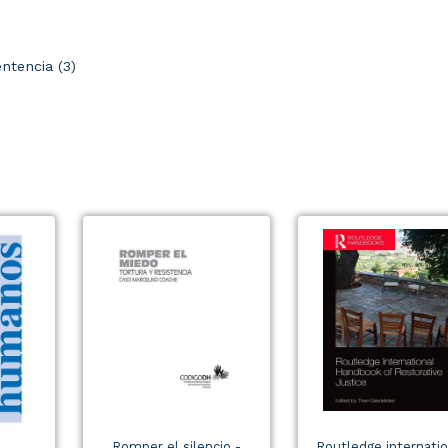
ntencia (3)
Romper el silencio -
Routledge internatio