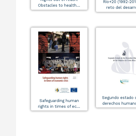
Río+20 (1992-201
Obstacles to health...
reto del desarro
Segundo estado 
Safeguarding human
derechos humanos
rights in times of ec...