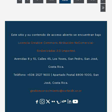
Este sitio y su contenido de acceso abierto se encuentran bajo
Licencia Creative Commons Atribución-NoComercial-
SinDerivadas 3.0 Unported.
Avenidas 8 y 10, Calles 45, Los Yoses, San Pedro, San José,
Costa Rica.
Teléfono: +506 2527 1600 | Apartado Postal 6906-1000, San
José, Costa Rica.
gestionconocimiento@corteidh.or.cr