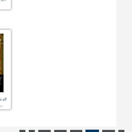
.
k of
..