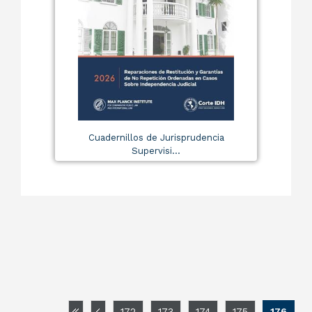
Cuadernillos de Jurisprudencia
Supervisi...
172
173
174
175
176