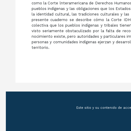
como la Corte lnterameri­cana de Derechos Humanos 
pueblos indígenas y las obligaciones que los Estado
la identidad cultural, las tradiciones culturales y la
presente cuaderno se describe cómo la Corte IDH 
colectiva que los pue­blos indígenas y tribales tienen 
visto seriamente obstaculizado por la falta de rec
nocimiento existe, pero autoridades y particulares im
personas y comunidades indígenas ejerzan y desarroll
territorio.
Este sitio y su contenido de acc