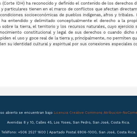
(Corte IDH) ha reconocido y definido el contenido de los derechos d
s y particulares tienen en el marco de conflictos que afectan directa
s condiciones socioeconómi­cas de pueblos indígenas, afros y tribales. 
ha entendido y deli­mitado conceptualmente el derecho a la prop
sobre la tierra, el territorio y los recursos natu­rales, cuyo ejercicio 
onocimiento constitucional y legal de sus derechos o cuando dicho 
piden el uso y goce real de la tierra y, principalmente, no permiten qu
en su identidad cultural y espiritual por sus co­nexiones especiales c
eso abierto se encuentran bajo
Licencia Creative Commons Atribución-NoComer
Avenidas 8 y 10, Calles 45, Los Yoses, San Pedro, San José, Costa Rica.
Teléfono: +506 2527 1600 | Apartado Postal 6906-1000, San José, Costa Rica.