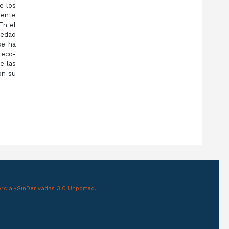
e los
mente
En el
iedad
se ha
reco­
e las
on su
cial-SinDerivadas 3.0 Unported.