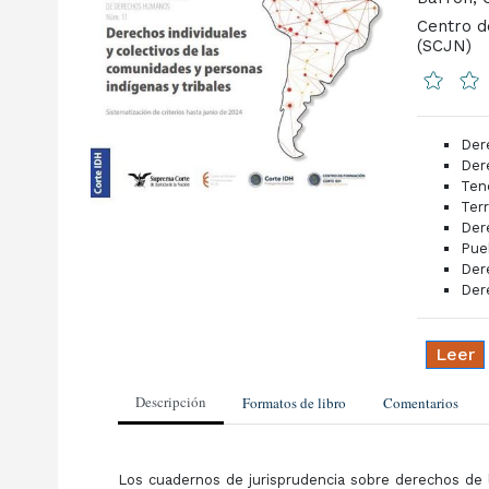
Centro d
(SCJN)
Der
Dere
Tene
Terr
Dere
Pue
Der
Dere
Leer
Descripción
Formatos de libro
Comentarios
Los cuadernos de jurisprudencia sobre derechos de l