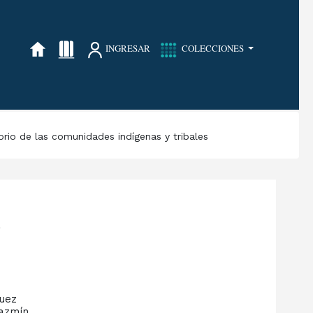
INGRESAR
COLECCIONES
torio de las comunidades indígenas y tribales
a
guez
Yazmín