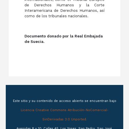
de Derechos Humanos y la Corte
Interamericana de Derechos Humanos, así
como de los tribunales nacionales.
Documento donado por la Real Embajada
de Suecia.
Este sitio y su contenido de acceso abierto se encuentran bajo
Licencia Creative Commons Atribución-NoComercial-
SinDerivadas 3.0 Unported.
Avenidas 8 y 10, Calles 45, Los Yoses, San Pedro, San José,