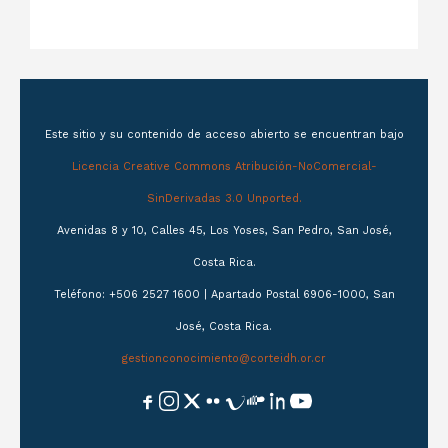
Este sitio y su contenido de acceso abierto se encuentran bajo
Licencia Creative Commons Atribución-NoComercial-
SinDerivadas 3.0 Unported.
Avenidas 8 y 10, Calles 45, Los Yoses, San Pedro, San José,
Costa Rica.
Teléfono: +506 2527 1600 | Apartado Postal 6906-1000, San
José, Costa Rica.
gestionconocimiento@corteidh.or.cr