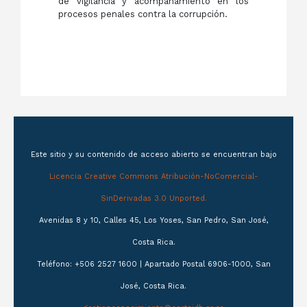
de vigilancia y acompañamiento en los
procesos penales contra la corrupción.
Este sitio y su contenido de acceso abierto se encuentran bajo
Licencia Creative Commons Atribución-NoComercial-
SinDerivadas 3.0 Unported.
Avenidas 8 y 10, Calles 45, Los Yoses, San Pedro, San José,
Costa Rica.
Teléfono: +506 2527 1600 | Apartado Postal 6906-1000, San
José, Costa Rica.