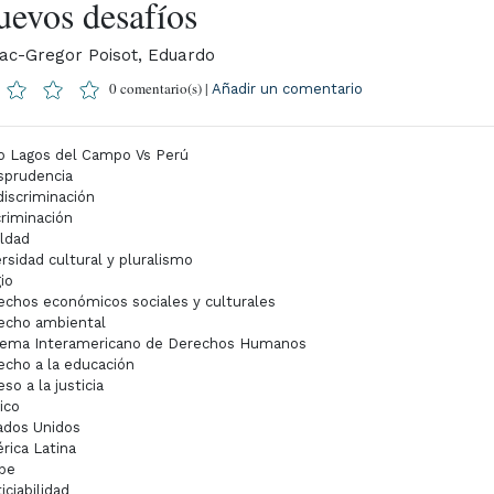
uevos desafíos
ac-Gregor Poisot, Eduardo
0 comentario(s) |
Añadir un comentario
o Lagos del Campo Vs Perú
isprudencia
discriminación
criminación
aldad
rsidad cultural y pluralismo
gio
echos económicos sociales y culturales
echo ambiental
tema Interamericano de Derechos Humanos
echo a la educación
so a la justicia
ico
ados Unidos
rica Latina
ibe
iciabilidad