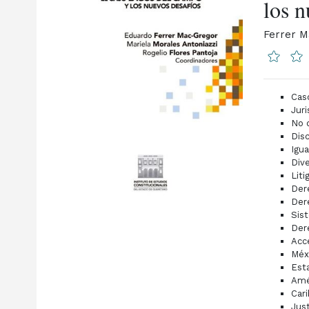
los n
Ferrer M
Cas
Jur
No 
Dis
Igu
Dive
Liti
Der
Der
Sis
Der
Acce
Méx
Est
Amé
Car
Just