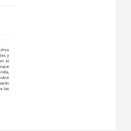
echos
les y
en el
foque
ndía,
sobre
uardo
e las