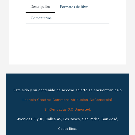
Descripción
Formatos de libro
Comentarios
Este sitio y su contenido de acceso abierto se encuentran bajo
Licencia Creative Commons Atribución-NoComercial-
SinDerivadas 3.0 Unported.
Avenidas 8 y 10, Calles 45, Los Yoses, San Pedro, San José,
Costa Rica.