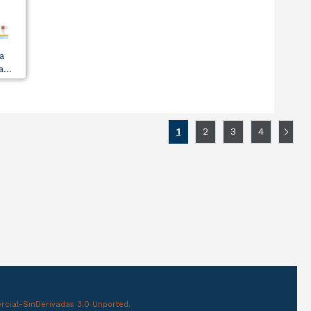
a
...
1
2
3
4
cial-SinDerivadas 3.0 Unported.