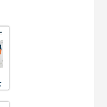
a
...