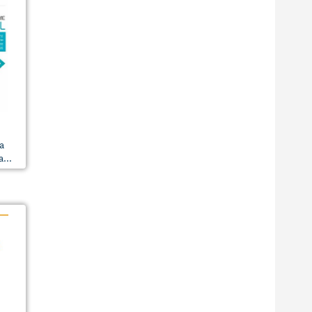
a
...