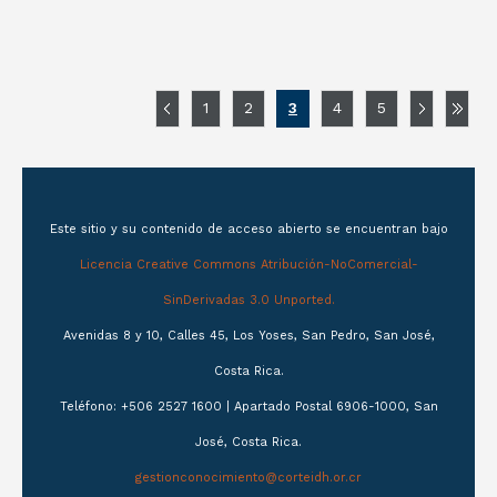
1
2
3
4
5
Este sitio y su contenido de acceso abierto se encuentran bajo
Licencia Creative Commons Atribución-NoComercial-
SinDerivadas 3.0 Unported.
Avenidas 8 y 10, Calles 45, Los Yoses, San Pedro, San José,
Costa Rica.
Teléfono: +506 2527 1600 | Apartado Postal 6906-1000, San
José, Costa Rica.
gestionconocimiento@corteidh.or.cr