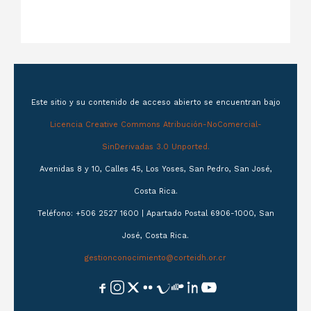
Este sitio y su contenido de acceso abierto se encuentran bajo
Licencia Creative Commons Atribución-NoComercial-
SinDerivadas 3.0 Unported.
Avenidas 8 y 10, Calles 45, Los Yoses, San Pedro, San José,
Costa Rica.
Teléfono: +506 2527 1600 | Apartado Postal 6906-1000, San
José, Costa Rica.
gestionconocimiento@corteidh.or.cr