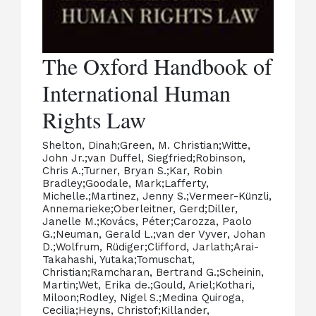
The Oxford Handbook of
International Human
Rights Law
Shelton, Dinah;Green, M. Christian;Witte,
John Jr.;van Duffel, Siegfried;Robinson,
Chris A.;Turner, Bryan S.;Kar, Robin
Bradley;Goodale, Mark;Lafferty,
Michelle.;Martinez, Jenny S.;Vermeer-Künzli,
Annemarieke;Oberleitner, Gerd;Diller,
Janelle M.;Kovács, Péter;Carozza, Paolo
G.;Neuman, Gerald L.;van der Vyver, Johan
D.;Wolfrum, Rüdiger;Clifford, Jarlath;Arai-
Takahashi, Yutaka;Tomuschat,
Christian;Ramcharan, Bertrand G.;Scheinin,
Martin;Wet, Erika de.;Gould, Ariel;Kothari,
Miloon;Rodley, Nigel S.;Medina Quiroga,
Cecilia;Heyns, Christof;Killander,