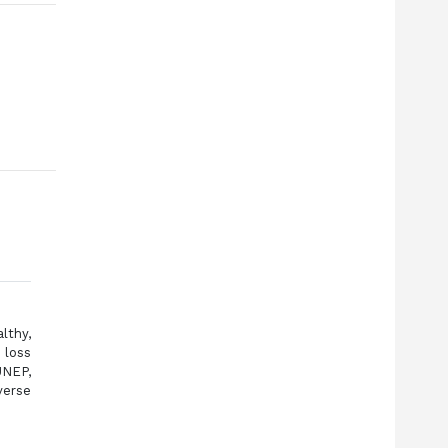
lthy,
 loss
UNEP,
verse