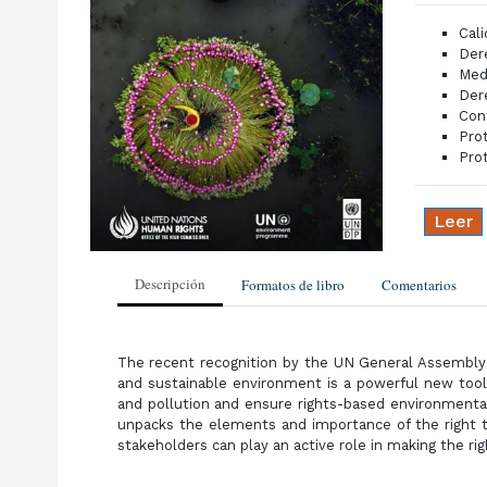
Cal
Der
Med
Der
Con
Pro
Pro
Leer
Descripción
Formatos de libro
Comentarios
The recent recognition by the UN General Assembly 
and sustainable environment is a powerful new tool 
and pollution and ensure rights-based environment
unpacks the elements and importance of the right t
stakeholders can play an active role in making the right