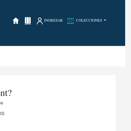
INGRESAR
COLECCIONES
ent?
os
o
D)